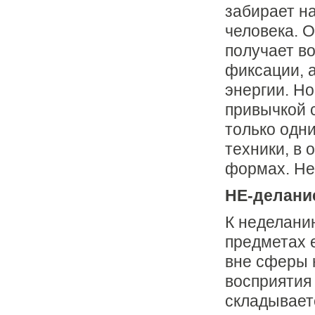
забирает н
человека. О
получает в
фиксации, 
энергии. Но
привычкой с
только одн
техники, в
формах. Hе
HЕ-делание
К неделани
пpедметах 
вне сфеpы 
восприятия 
складывает