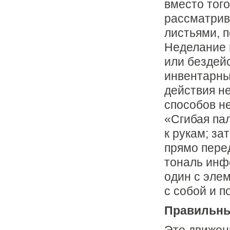
вместо тог
pассматpива
листьями, п
Неделание 
или бездейс
инвентарны
действия н
способов не
«Сгибая па
к рукам; за
прямо перед
тональ инф
один с эле
с собой и п
Пpавильный