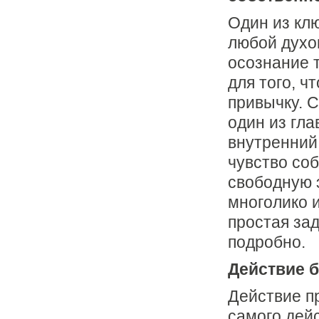
Один из кл
любой духо
осознание т
для того, ч
привычку. 
один из гла
внутренний 
чувство со
свободную 
многолико 
простая зад
подробно.
Действие б
Действие пр
самого дей