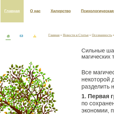
Главная
О нас
Хилерство
Психологическа
Главная
»
Новости и Статьи
»
Осознанность
Сильные шам
магических 
Все магиче
некоторой 
разделить н
1. Первая 
по сохране
экономии, 