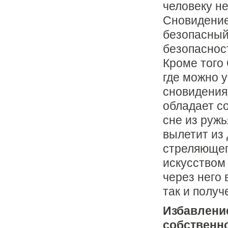
человеку не
Сновидени
безопасный
безопасност
Кроме того
где можно у
сновидения
обладает со
сне из ружь
вылетит из 
стреляющег
искусством
через него 
так и полу
Избавление
собственно