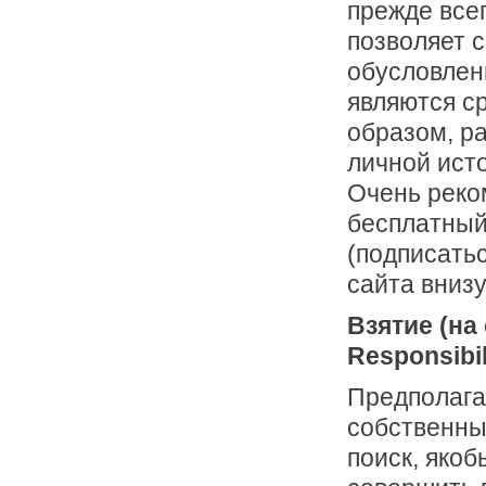
прежде все
позволяет 
обусловлен
являются с
образом, р
личной ист
Очень реко
бесплатный
(подписать
сайта внизу
Взятие (на
Responsibil
Пpедполага
собственны
поиск, яко