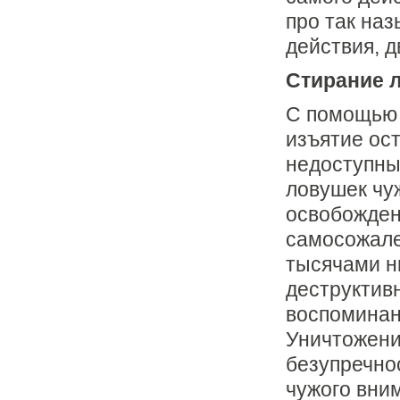
про так на
действия, д
Стиpание л
С помощью 
изъятие ос
недоступны
ловушек чу
освобожден
самосожале
тысячами н
деструктив
воспоминан
Уничтожени
безупречно
чужого вни