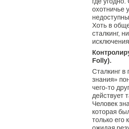
где угодно.
охотничье у
недоступным
Хоть в общ
сталкинг, н
исключения
Контролиру
Folly).
Сталкинг в 
знания» пон
чего-то дру
действует т
Человек зна
которая был
только его 
ожидая резу