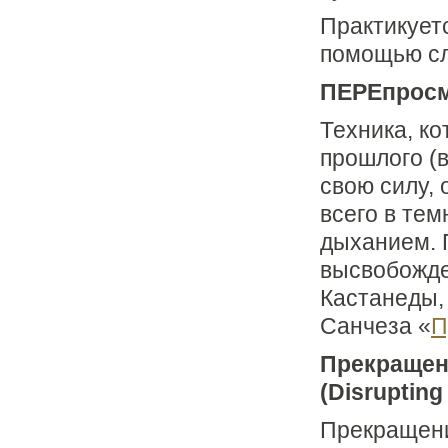
Практикует
помощью сл
ПЕРЕпросмо
Техника, ко
прошлого (в
свою силу, 
всего в те
дыханием. 
высвобожде
Кастанеды, 
Санчеза
«
П
Пpекpащен
(Disrupting 
Пpекpащени