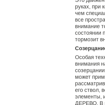
Это движен
руках, при 
чем специа
все простр
внимание т
состоянии 
тоpмозит вн
Созеpцание
Особая тех
внимания н
созерцании 
может прим
рассматрив
его ствол, 
элементы, и
ДЕРЕВО. В 