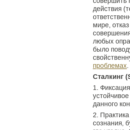
совершить 
действия (т
ответствен
мире, отказ
совершения
любых опра
было повод
свойственн
проблемах
.
Сталкинг (S
1. Фиксаци
устойчивое
данного ко
2. Практика
сознания, б