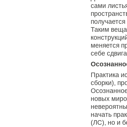
сами листья
пространст
получается 
Таким веща
конструкци
меняется п
себе сдвига
Осознанное
Практика и
сборки), пр
Осознанное
новых миро
невероятны
начать пра
(ЛС), но и 