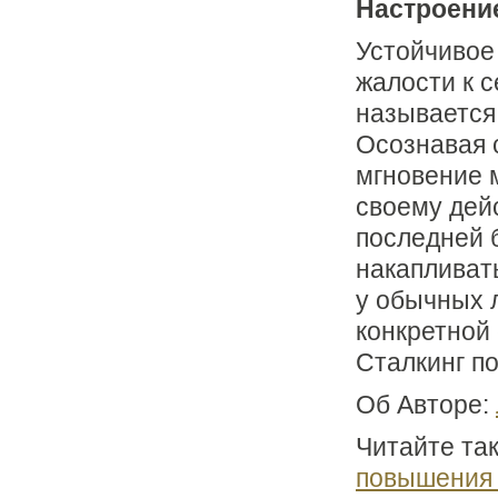
Настроение
Устойчивое 
жалости к с
называется
Осознавая 
мгновение м
своему дей
последней 
накапливать
у обычных 
конкретной 
Сталкинг п
Об Авторе:
Читайте та
повышения 