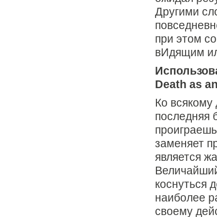
Другими сл
повседневн
при этом с
вИдящим ил
Использова
Death as an
Ко всякому 
последняя б
проиграеш
заменяет п
является жа
Величайший
коснуться д
наиболее р
своему дейс