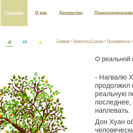
Главная
О нас
Хилерство
Психологическа
Главная
»
Новости и Статьи
»
Осознанность
О реальной 
- Нагвалю Х
продолжил 
реальную п
последнее, 
наплевать.
Дон Хуан о
человеческ