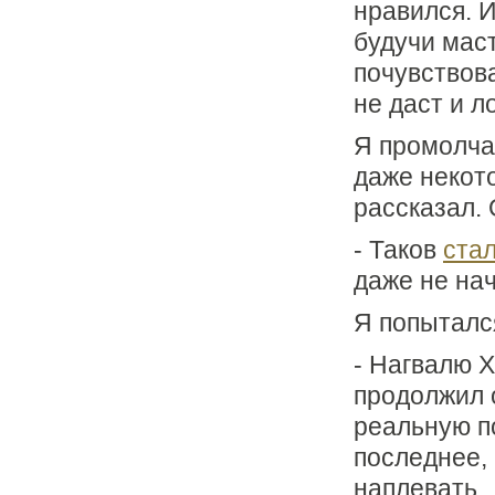
нравился. И
будучи мас
почувствова
не даст и л
Я промолча
даже некото
рассказал. 
- Таков
стал
даже не нач
Я попыталс
- Нагвалю Х
продолжил 
реальную п
последнее, 
наплевать.