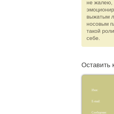
не жалею, 
эмоциониро
выжатым л
носовым пл
такой роли
себе.
Оставить 
Имя:
E-mail:
Сообщение: