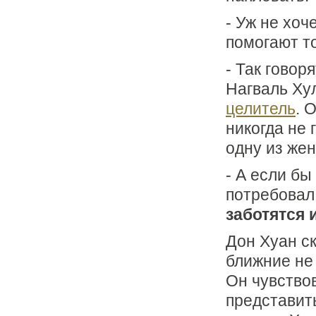
- Уж не хоч
помогают то
- Так говор
Нагваль Ху
целитель
. 
никогда не 
одну из же
- А если бы
потребовал
заботятся 
Дон Хуан ск
ближние не 
Он чувство
представить