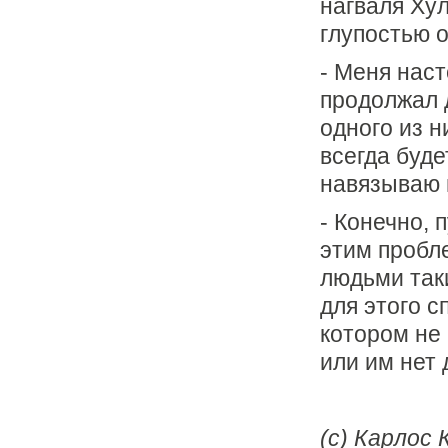
нагваля Ху
глупостью 
- Меня наст
продолжал д
одного из н
всегда буде
навязываю 
- Конечно, 
этим пробл
людьми таки
для этого с
котором не 
или им нет 
(c) Карлос