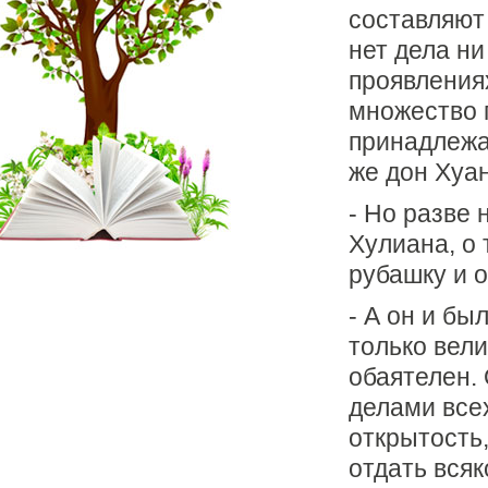
составляют 
нет дела ни
проявления
множество 
принадлежал
же дон Хуан
- Но разве 
Хулиана, о 
рубашку и о
- А он и был
только вел
обаятелен. 
делами всех
открытость,
отдать всяк