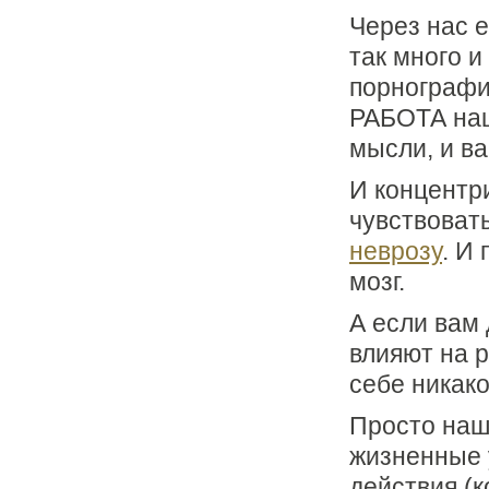
Через нас 
так много и
порнографи
РАБОТА наше
мысли, и ва
И концентри
чувствовать
неврозу
. И
мозг.
А если вам
влияют на р
себе никак
Просто наш
жизненные 
действия (