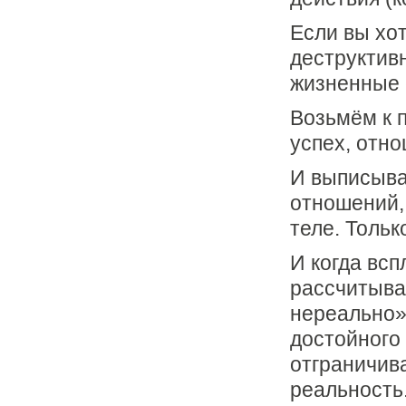
Если вы хо
деструктив
жизненные
Возьмём к 
успех, отно
И выписыва
отношений, 
теле. Тольк
И когда вс
рассчитыват
нереально»
достойного 
отграничив
реальность