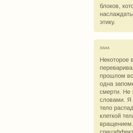
блоков, ко
наслаждать
этику.
ЛАНА
Некоторое в
переварива
прошлом во
одна запомн
смерти. Не 
словами. Я
тело распа
клеткой те
вращением.
спецэффект