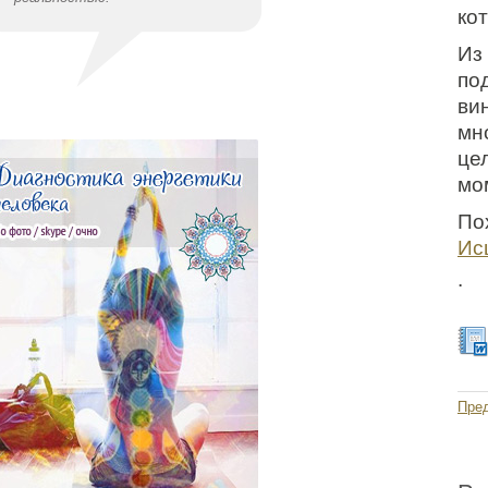
ко
Из
по
ви
мн
це
мом
По
Ис
.
Пре