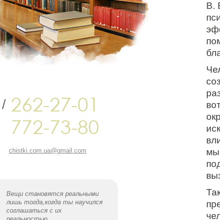
В.
пс
эф
по
бл
Че
со
ра
262-27-01
/
во
ок
772-73-80
ис
вл
мы
chistki.com.ua@gmail.com
по
вы
Та
Вещи становятся реальными
лишь тогда,когда ты научился
пр
соглашаться с их
че
реальностью.