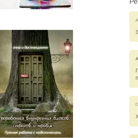
Ре
A
Г