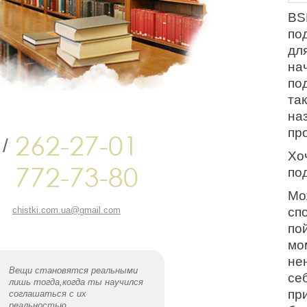
BS
по
дл
на
по
та
на
пр
262-27-01
/
Хоч
772-73-80
по
Мо
сп
chistki.com.ua@gmail.com
по
мом
не
Вещи становятся реальными
се
лишь тогда,когда ты научился
пр
соглашаться с их
реальностью.