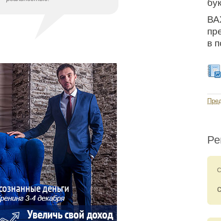
бу
ВА
пр
в 
Пре
Ре