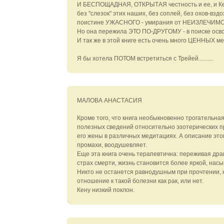
И БЕСПОЩАДНАЯ, ОТКРЫТАЯ честность и ее, и Кена
без "слезок" этих наших, без соплей, без охов-вздо
поистине УЖАСНОГО - умирания от НЕИЗЛЕЧИМО
Но она пережила ЭТО ПО-ДРУГОМУ - в поиске осво
И так же в этой книге есть очень много ЦЕННЫХ мес
Я бы хотела ПОТОМ встретиться с Трейей..........
МАЛОВА АНАСТАСИЯ
Кроме того, что книга необыкновенно трогательна
полезных сведений относительно эзотерических пр
его жены в различных медитациях. А описание это
промахи, воодушевляет.
Еще эта книга очень терапевтична: переживая др
страх смерти, жизнь становится более яркой, нас
Никто не останется равнодушным при прочтении, н
отношение к такой болезни как рак, или нет.
Кену низкий поклон.