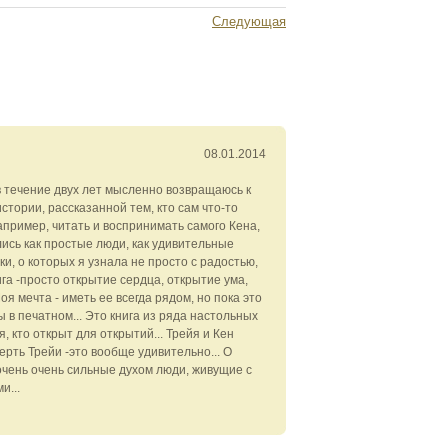
Следующая
08.01.2014
 в течение двух лет мысленно возвращаюсь к
стории, рассказанной тем, кто сам что-то
например, читать и воспринимать самого Кена,
ылись как простые люди, как удивительные
и, о которых я узнала не просто с радостью,
га -просто открытие сердца, открытие ума,
Моя мечта - иметь ее всегда рядом, но пока это
 в печатном... Это книга из ряда настольных
, кто открыт для открытий... Трейя и Кен
ерть Трейи -это вообще удивительно... О
очень очень сильные духом люди, живущие с
и...