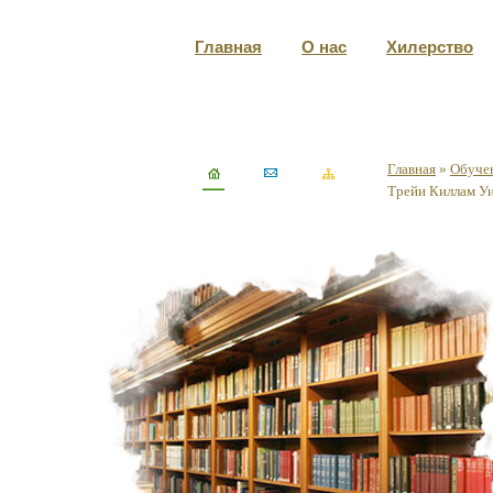
Главная
О нас
Хилерство
Главная
»
Обуче
Трейи Киллам Уи