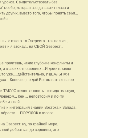
 уроков. Свидетельствовать без
" к себе, которая всегда застит глаза и
ить других, вместо того, чтобы понять себя...
рейя.
ь...с какого-то Эвереста...так нельзя,
жет и я взойду... на СВОЙ Эверест...
е прочтешь, какие глубокие конфликты и
, и в своих отношениях ...И дожить свою
Это уже..., действительно, ИДЕАЛЬНАЯ
ха ...Конечно, не дай Бог оказаться на ее
сти ТАКУЮ женственность - созидательную,
веком... Кен ... неповторим и почти
бе и к ней...
ализ и интеграция знаний Востока и Запада,
 обрести ... ПОРЯДОК в голове
- на Эверест, ну, по крайней мере,
ыткой добраться до вершины, это