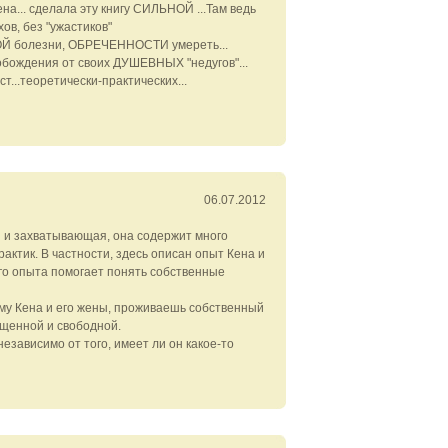
... сделала эту книгу СИЛЬНОЙ ...Там ведь
хов, без "ужастиков"
Й болезни, ОБРЕЧЕННОСТИ умереть...
бождения от своих ДУШЕВНЫХ "недугов"...
т...теоретически-практических...
06.07.2012
я и захватывающая, она содержит много
актик. В частности, здесь описан опыт Кена и
го опыта помогает понять собственные
аму Кена и его жены, проживаешь собственный
ыщенной и свободной.
езависимо от того, имеет ли он какое-то