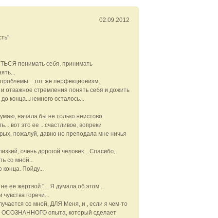
02.09.2012
сть"
ИТЬСЯ понимать себя, принимать
ять...
проблемы... тот же перфекционизм,
и отважное стремления понять себя и дожить
до конца...немного осталось...
думаю, начала бы не только неистово
ь... вот это ее ...счастливое, вопреки
орых, пожалуй, давно не преподала мне ничья
лизкий, очень дорогой человек... Спасибо,
ть со мной...
о конца. Пойду...
е ее жертвой."... Я думала об этом ...
 чувства горечи...
учается со мной, ДЛЯ Меня, и , если я чем-то
того ОСОЗНАННОГО опыта, который сделает