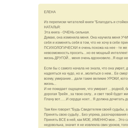
ЕЛЕНА
Из переписки читателей книги "Благодать и стойко
НАТАЛЬЯ:
Эта книга - ОЧЕНЬ сильная.
Думаю, она изменила меня. Она научила меня УЧ
себя и изменять себя в том, что не хочу в себе прин
ПСИХОЛОГИЧЕСКИ я очень похожа на нее - те же 
невозможность просить…но ее мощный интеллект 
жизнь ДРУГОЙ... меня очень вдохновило...Я еще не 
Если бы с самого начала не знала, что она умрет, 
надеяться на чудо, но и...молиться о нем... Ее смерт
всему, умирание... дали такие великие УРОКИ, кот
жизнь...
И не покидает ощущение, что умирает ... родной, б
дорогая Трейя , за твою силу... и свет твой будет жи
Плачу вот.......И сердце ноет... Я должна дочитать д
Там Кен говорит:"Будь Свидетелем своей судьбы, а н
Принять свою судьбу... Без упрека, разочарования и
Принять ВСЕ в ней, как МОЕ, ИМЕННО мое... Это сл
недовольна, значит я не извлекла свих уроков, 