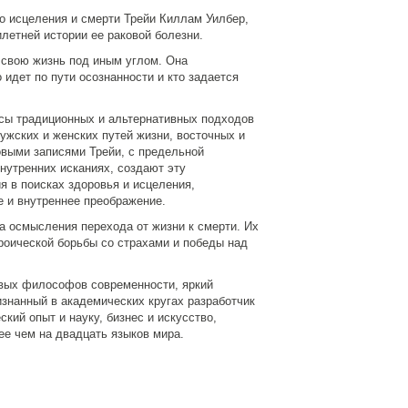
го исцеления и смерти Трейи Киллам Уилбер,
летней истории ее раковой болезни.
 свою жизнь под иным углом. Она
 идет по пути осознанности и кто задается
сы традиционных и альтернативных подходов
ужских и женских путей жизни, восточных и
овыми записями Трейи, с предельной
нутренних исканиях, создают эту
 в поисках здоровья и исцеления,
е и внутреннее преображение.
а осмысления перехода от жизни к смерти. Их
роической борьбы со страхами и победы над
овых философов современности, яркий
знанный в академических кругах разработчик
кий опыт и науку, бизнес и искусство,
ее чем на двадцать языков мира.