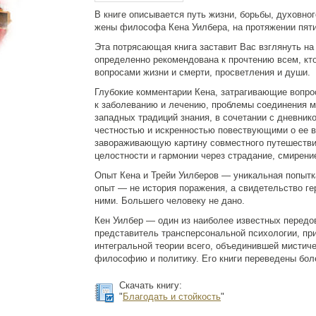
В книге описывается путь жизни, борьбы, духовно
жены философа Кена Уилбера, на протяжении пяти
Эта потрясающая книга заставит Вас взглянуть на
определенно рекомендована к прочтению всем, кто
вопросами жизни и смерти, просветления и души.
Глубокие комментарии Кена, затрагивающие вопро
к заболеванию и лечению, проблемы соединения м
западных традиций знания, в сочетании с дневник
честностью и искренностью повествующими о ее в
завораживающую картину совместного путешествия
целостности и гармонии через страдание, смирени
Опыт Кена и Трейи Уилберов — уникальная попытк
опыт — не история поражения, а свидетельство ге
ними. Большего человеку не дано.
Кен Уилбер — один из наиболее известных перед
представитель трансперсональной психологии, при
интегральной теории всего, объединившей мистичес
философию и политику. Его книги переведены бол
Скачать книгу:
"
Благодать и стойкость
"