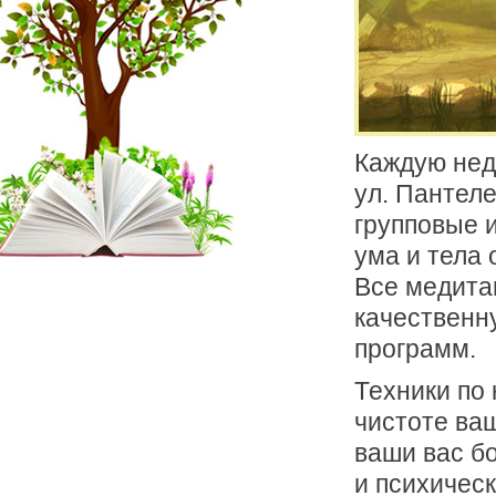
Каждую неде
ул. Пантел
групповые 
ума и тела 
Все медита
качественн
программ.
Техники по
чистоте ва
ваши вас б
и психичес