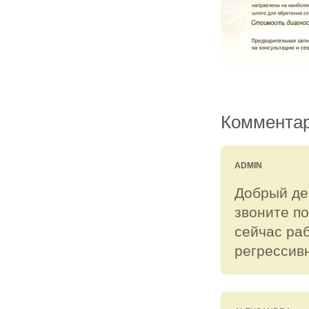
Комментар
ADMIN
Добрый ден
звоните по
сейчас раб
регрессивн