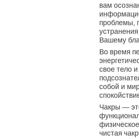
вам осозна
информацио
проблемы, 
устранения
Вашему благ
Во время п
энергетиче
свое тело и
подсознател
собой и ми
спокойстви
Чакры — эт
функциональ
физическое,
чистая чак