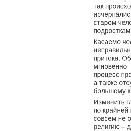
так происхо
исчерпалис
старом чело
подростками
Касаемо че
неправильн
притока. О
мгновенно –
процесс про
а также отс
большому к
Изменить г
по крайней 
совсем не 
религию – 