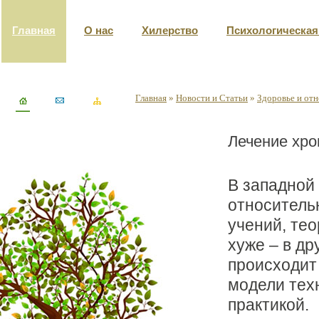
Главная
О нас
Хилерство
Психологическа
Главная
»
Новости и Статьи
»
Здоровье и от
Лечение хро
В западной
относитель
учений, тео
хуже – в др
происходит 
модели тех
практикой.