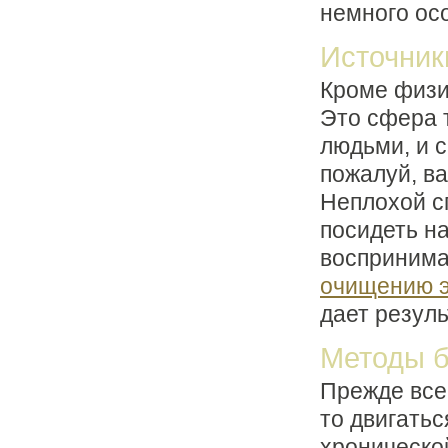
немного ос
Источник
Кроме физи
Это сфера 
людьми, и с
пожалуй, ва
Неплохой с
посидеть на
воспринима
очищению э
дает резуль
Методы б
Прежде всег
то двигатьс
хроническо