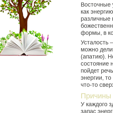
Восточные 
как энерги
различные 
божественн
формы, в к
Усталость –
можно дели
(апатию). Н
состояние н
пойдет речь
энергии, то
что-то све
Причины 
У каждого 
запас энер