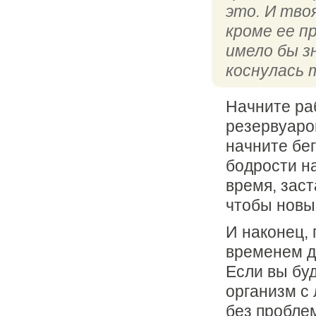
это. И тво
кроме ее п
имело бы з
коснулась 
Начните ра
резервуаром
начните бег
бодрости н
время, заст
чтобы новы
И наконец,
временем д
Если вы буд
организм с 
без проблем