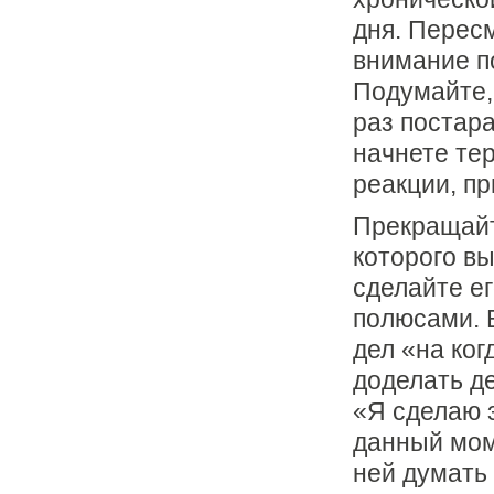
дня. Перес
внимание п
Подумайте,
раз постар
начнете те
реакции, пр
Прекращайт
которого вы
сделайте ег
полюсами. 
дел «на ког
доделать де
«Я сделаю э
данный мом
ней думать 