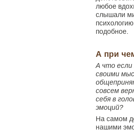
любое вдох
слышали ми
психологию 
подобное.
А при че
А что если
своими мыс
общепринят
совсем ве
себя в гол
эмоций?
На самом д
нашими эмо