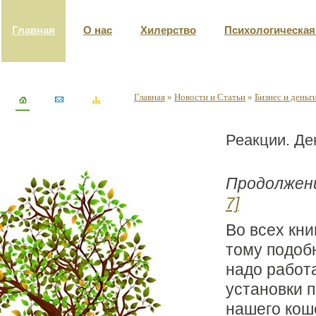
Главная
О нас
Хилерство
Психологическа
Главная
»
Новости и Статьи
»
Бизнес и деньг
Реакции. Де
Продолжен
7]
Во всех кни
тому подоб
надо работ
установки 
нашего коше