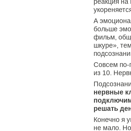
реакция на
укореняетс
А эмоциона
больше эмо
фильм, общ
шкуре», те
подсознани
Совсем по-
из 10. Нер
Подсознан
нервные кл
подключим 
решать де
Конечно я 
не мало. Но