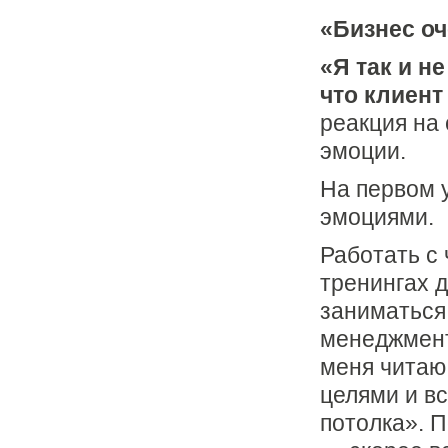
«Бизнес оч
«Я так и н
что клиент
реакция на
эмоции.
На первом 
эмоциями.
Работать с
тренингах д
заниматься
менеджмент
меня читаю 
целями и в
потолка». П