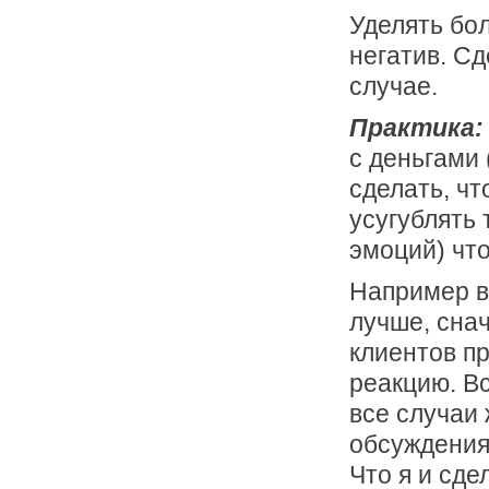
Уделять бо
негатив. Сд
случае.
Практика:
с деньгами 
сделать, чт
усугублять 
эмоций) что
Например в
лучше, снач
клиентов п
реакцию. В
все случаи
обсуждения 
Что я и сде