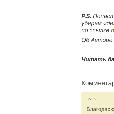
P.S.
Попасть
уберем «де
по ссылке
h
Об Авторе
Читать да
Комментар
САША
Благодарю