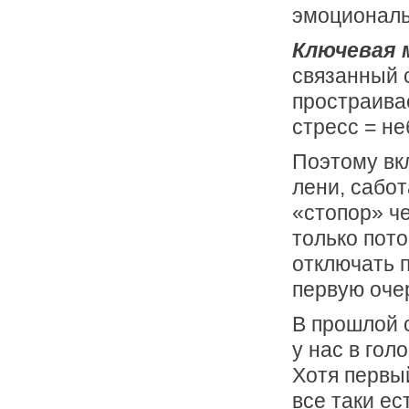
эмоциональ
Ключевая 
связанный 
простраива
стресс = н
Поэтому вк
лени, сабот
«стопор» че
только пото
отключать п
первую оче
В прошлой 
у нас в гол
Хотя первы
все таки ес