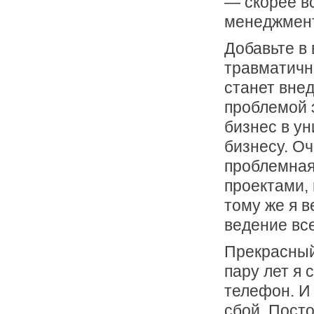
— скорее в
менеджмент
Добавьте в
травматичн
станет внед
проблемой 
бизнес в у
бизнесу. О
проблемная
проектами, 
тому же я в
ведение все
Прекрасный 
пару лет я 
телефон. И
сбой. Пост