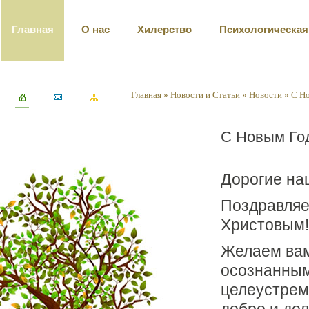
Главная
О нас
Хилерство
Психологическа
Главная
»
Новости и Статьи
»
Новости
»
С Н
С Новым Го
Дорогие на
Поздравляе
Христовым!
Желаем вам
осознанным
целеустрем